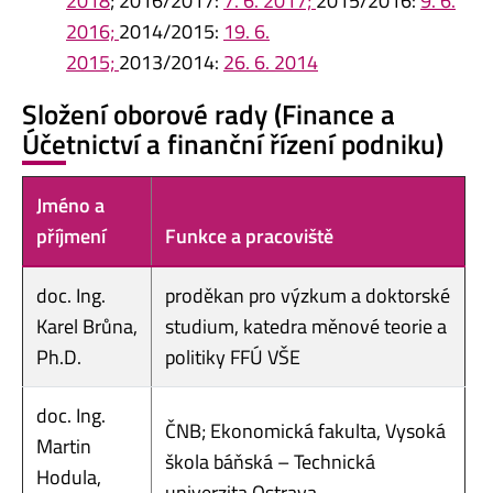
2018
; 2016/2017:
7. 6. 2017;
2015/2016:
9. 6.
2016;
2014/2015:
19. 6.
2015;
2013/2014:
26. 6. 2014
Složení oborové rady (Finance a
Účetnictví a finanční řízení podniku)
Jméno a
příjmení
Funkce a pracoviště
doc. Ing.
proděkan pro výzkum a doktorské
Karel Brůna,
studium, katedra měnové teorie a
Ph.D.
politiky FFÚ VŠE
doc. Ing.
ČNB; Ekonomická fakulta, Vysoká
Martin
škola báňská – Technická
Hodula,
univerzita Ostrava