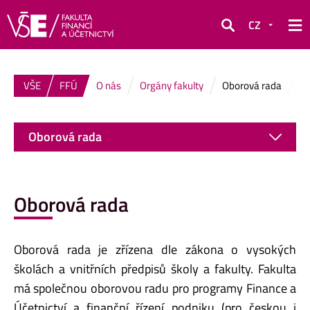
CZ
Hledat
VŠE
FFÚ
O nás
Orgány fakulty
Oborová rada
Oborová rada
Oborová rada
Oborová rada je zřízena dle zákona o vysokých
školách a vnitřních předpisů školy a fakulty. Fakulta
má společnou oborovou radu pro programy Finance a
Účetnictví a finanční řízení podniku (pro českou i