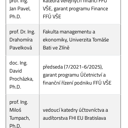
prof. Ing.
katedra veřejných financí FFÚ
Jan Pavel,
VŠE, garant programu Finance
Ph.D.
FFÚ VŠE
prof. Dr. Ing.
Fakulta managementu a
Drahomíra
ekonomiky, Univerzita Tomáše
Pavelková
Bati ve Zlíně
doc. Ing.
předseda (7/2021-6/2025),
David
garant programu Účetnictví a
Procházka,
finanční řízení podniku FFÚ VŠE
Ph.D.
prof. Ing.
Miloš
vedoucí katedry účtovníctva a
Tumpach,
audítorstva FHI EU Bratislava
Ph.D.