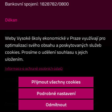
Bankovní spojení: 1828782/0800
Děkan
prof. Ing. Petr Musílek, Ph.D.
Weby Vysoké školy ekonomické v Praze využívají pro
optimalizaci svého obsahu a poskytovaných služeb
cookies. Prosíme o udělení souhlasu s jejich
Admin
uložením.
Cookies a ochrana osobních údajů
Informace o ochraně osobních údajů
Přístupnost webu
Přijmout všechny cookies
Vysoký kontrast
Podrobné nastavení
Copyright © 2000 - 2026 Vysoká škola ekonomická v Praze
Odmítnout