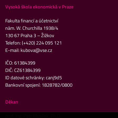
Vysoká škola ekonomická v Praze
Fakulta financí a účetnictví
nám. W. Churchilla 1938/4
130 67 Praha 3 – Žižkov
Telefon: (+420) 224 095 121
E-mail:
kubova@vse.cz
IČO: 61384399
DIČ: CZ61384399
ID datové schránky: canj9d5
Bankovní spojení: 1828782/0800
Děkan
prof. Ing. Petr Musílek, Ph.D.