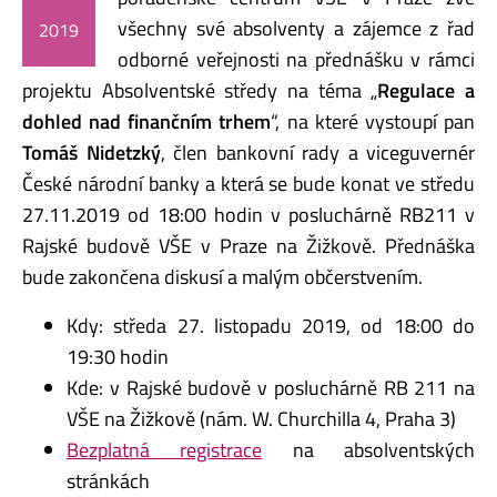
všechny své absolventy a zájemce z řad
2019
odborné veřejnosti na přednášku v rámci
projektu Absolventské středy na téma „
Regulace a
dohled nad finančním trhem
“, na které vystoupí pan
Tomáš Nidetzký
, člen bankovní rady a viceguvernér
České národní banky a která se bude konat ve středu
27.11.2019 od 18:00 hodin v posluchárně RB211 v
Rajské budově VŠE v Praze na Žižkově. Přednáška
bude zakončena diskusí a malým občerstvením.
Kdy: středa 27. listopadu 2019, od 18:00 do
19:30 hodin
Kde: v Rajské budově v posluchárně RB 211 na
VŠE na Žižkově (nám. W. Churchilla 4, Praha 3)
Bezplatná registrace
na absolventských
stránkách