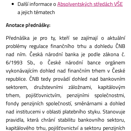
Další informace o
Absolventských středách VŠE
a jejich tématech
Anotace přednášky:
Přednáška je pro ty, kteří se zajímají o aktuální
problémy regulace finančního trhu a dohledu ČNB
nad ním. Česká národní banka je podle zákona č.
6/1993 Sb., o České národní bance orgánem
vykonávajícím dohled nad finančním trhem v České
republice. ČNB tedy provádí dohled nad bankovním
sektorem, družstevními záložnami, kapitálovým
trhem, pojišťovnictvím, penzijními společnostmi,
fondy penzijních společností, směnárnami a dohled
nad institucemi v oblasti platebního styku. Stanovuje
pravidla, která chrání stabilitu bankovního sektoru,
kapitálového trhu, pojišťovnictví a sektoru penzijních