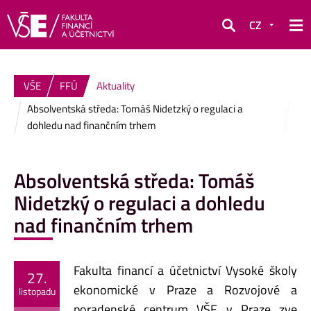
CZ
Hledat
VŠE
FFÚ
Aktuality
Absolventská středa: Tomáš Nidetzký o regulaci a
dohledu nad finančním trhem
Absolventská středa: Tomáš
Nidetzký o regulaci a dohledu
nad finančním trhem
Fakulta financí a účetnictví Vysoké školy
27.
ekonomické v Praze a Rozvojové a
listopadu
poradenské centrum VŠE v Praze zve