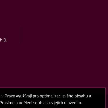
Ph.D.
 Praze využívají pro optimalizaci svého obsahu a
rosíme o udělení souhlasu s jejich uložením.