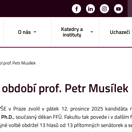
Katedry a
O nás
Uchazeči
instituty
í prof. Petr Musílek
 období prof. Petr Musílek
VŠE v Praze zvolil v pátek 12. prosince 2025 kandidáta 
, Ph.D.
, současný děkan FFÚ. Fakultu tak povede i v dalším
jné volbě obdržel 13 hlasů od 13 přítomných senátorek a s