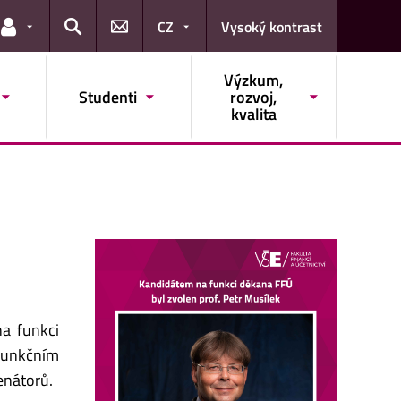
CZ
Vysoký kontrast
Odkazy pro uživatele
Hledat
Výzkum,
Studenti
rozvoj,
kvalita
na funkci
 funkčním
enátorů.