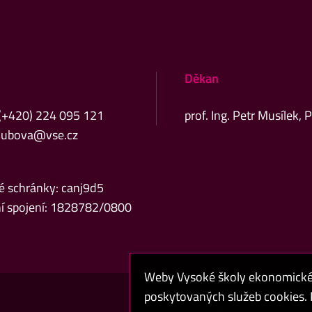
Děkan
 (+420) 224 095 121
prof. Ing. Petr Musílek, 
kubova@vse.cz
é schránky: canj9d5
í spojení: 1828782/0800
Weby Vysoké školy ekonomické v
poskytovaných služeb cookies. P