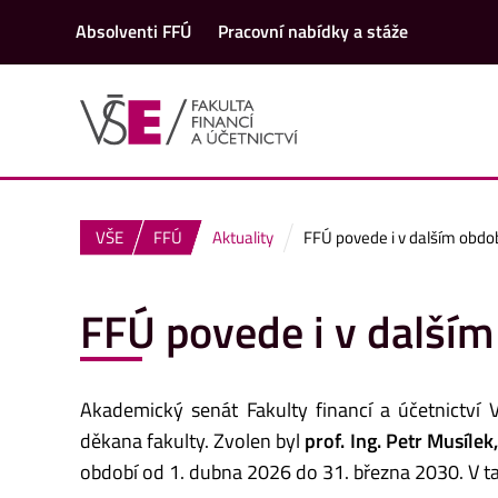
Absolventi FFÚ
Pracovní nabídky a stáže
VŠE
FFÚ
Aktuality
FFÚ povede i v dalším obdob
FFÚ povede i v dalším
Akademický senát Fakulty financí a účetnictví 
děkana fakulty. Zvolen byl
prof. Ing. Petr Musílek
období od 1. dubna 2026 do 31. března 2030. V ta