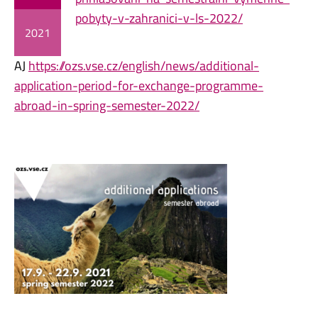
pobyty-v-zahranici-v-ls-2022/
2021
AJ
https://ozs.vse.cz/english/news/additional-
application-period-for-exchange-programme-
abroad-in-spring-semester-2022/