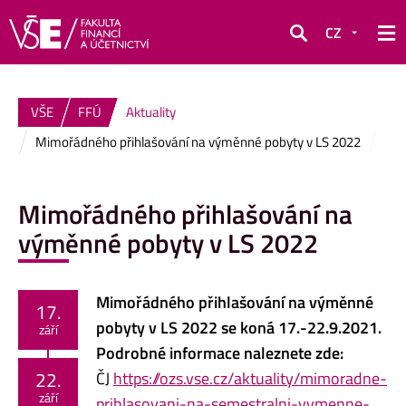
CZ
Hledat
VŠE
FFÚ
Aktuality
Mimořádného přihlašování na výměnné pobyty v LS 2022
Mimořádného přihlašování na
výměnné pobyty v LS 2022
Mimořádného přihlašování na výměnné
17.
pobyty v LS 2022 se koná
17.-22.9.2021.
září
Podrobné informace naleznete zde:
22.
ČJ
https://ozs.vse.cz/aktuality/mimoradne-
září
prihlasovani-na-semestralni-vymenne-