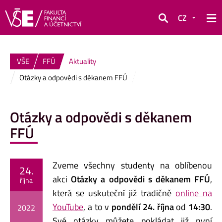
CZ
Hledat
VŠE
FFÚ
Aktuality
Otázky a odpovědi s děkanem FFÚ
Otázky a odpovědi s děkanem
FFÚ
Zveme všechny studenty na oblíbenou
24.
akci
Otázky a odpovědi s děkanem FFÚ
,
října
která se uskuteční již tradičně
online na
YouTube
, a to v
pondělí 24. října
od
14:30
.
2022
Své otázky můžete pokládat již nyní