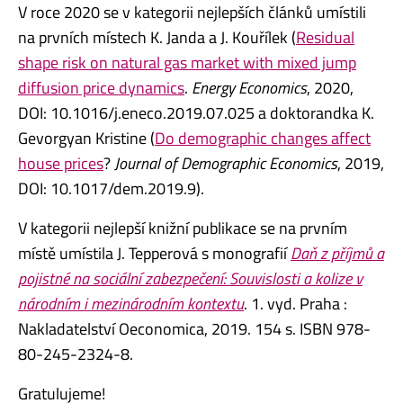
V roce 2020 se v kategorii nejlepších článků umístili
na prvních místech K. Janda a J. Kouřílek (
Residual
shape risk on natural gas market with mixed jump
diffusion price dynamics
.
Energy Economics
, 2020,
DOI: 10.1016/j.eneco.2019.07.025 a doktorandka K.
Gevorgyan Kristine (
Do demographic changes affect
house prices
?
Journal of Demographic Economics
, 2019,
DOI: 10.1017/dem.2019.9).
V kategorii nejlepší knižní publikace se na prvním
místě umístila J. Tepperová s monografií
Daň z příjmů a
pojistné na sociální zabezpečení: Souvislosti a kolize v
národním i mezinárodním kontextu
. 1. vyd. Praha :
Nakladatelství Oeconomica, 2019. 154 s. ISBN 978-
80-245-2324-8.
Gratulujeme!