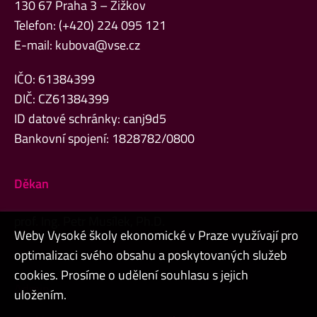
130 67 Praha 3 – Žižkov
Telefon: (+420) 224 095 121
E-mail:
kubova@vse.cz
IČO: 61384399
DIČ: CZ61384399
ID datové schránky: canj9d5
Bankovní spojení: 1828782/0800
Děkan
prof. Ing. Petr Musílek, Ph.D.
Weby Vysoké školy ekonomické v Praze využívají pro
optimalizaci svého obsahu a poskytovaných služeb
cookies. Prosíme o udělení souhlasu s jejich
Admin
uložením.