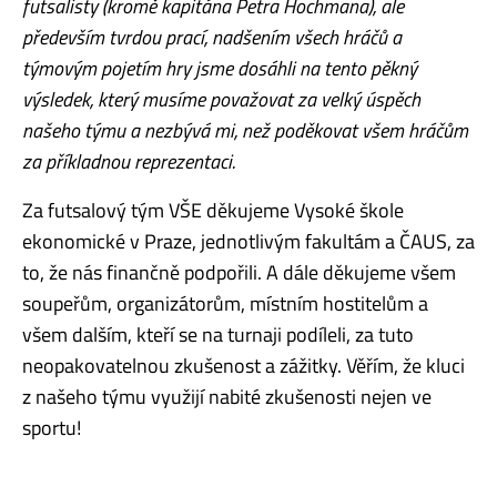
futsalisty (kromě kapitána Petra Hochmana), ale
především tvrdou prací, nadšením všech hráčů a
týmovým pojetím hry jsme dosáhli na tento pěkný
výsledek, který musíme považovat za velký úspěch
našeho týmu a nezbývá mi, než poděkovat všem hráčům
za příkladnou reprezentaci.
Za futsalový tým VŠE děkujeme Vysoké škole
ekonomické v Praze, jednotlivým fakultám a ČAUS, za
to, že nás finančně podpořili. A dále děkujeme všem
soupeřům, organizátorům, místním hostitelům a
všem dalším, kteří se na turnaji podíleli, za tuto
neopakovatelnou zkušenost a zážitky. Věřím, že kluci
z našeho týmu využijí nabité zkušenosti nejen ve
sportu!