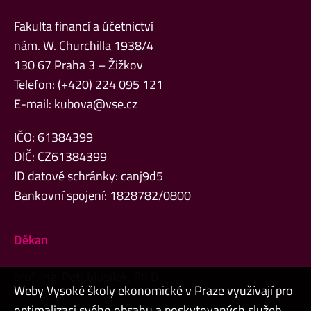
Fakulta financí a účetnictví
nám. W. Churchilla 1938/4
130 67 Praha 3 – Žižkov
Telefon: (+420) 224 095 121
E-mail:
kubova@vse.cz
IČO: 61384399
DIČ: CZ61384399
ID datové schránky: canj9d5
Bankovní spojení: 1828782/0800
Děkan
prof. Ing. Petr Musílek, Ph.D.
Weby Vysoké školy ekonomické v Praze využívají pro
optimalizaci svého obsahu a poskytovaných služeb