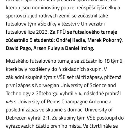
kterou jsou nominovány pouze neúspěšnější celky a
sportovci z jednotlivých zemí, se zúčastnil také
futsalový tým VŠE díky vítězství v Univerzitní
futsalové lize 2023.
Za FFÚ se futsalového turnaje
zúčastnilo 5 studentů: Ondřej Kadla, Marek Pokorný,
David Pago, Arsen Fuley a Daniel Ircing.
Mužského futsalového turnaje se zúčastnilo 18 týmů,
které byly rozděleny do 4 základních skupin. V
základní skupině tým z VŠE sehrál tři zápasy, přičemž
první zápas s Norwegian University of Science and
Technology z Göteborgu vyhrál 5:4, následně prohrál
4:5 s University of Reims Champagne Ardenne a
poslední zápas ve skupině s domácí University of
Debrecen vyhrál 2:1. Ze skupiny tým VŠE postoupil do
vyřazovacích částí z prvního místa. Ve čtvrtfinále se