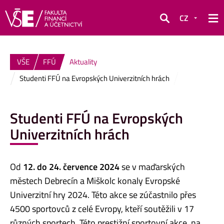
CZ
Hledat
VŠE
FFÚ
Aktuality
Studenti FFÚ na Evropských Univerzitních hrách
Studenti FFÚ na Evropských
Univerzitních hrách
Od
12. do 24. července 2024
se v maďarských
městech Debrecín a Miškolc konaly Evropské
Univerzitní hry 2024. Této akce se zúčastnilo přes
4500 sportovců z celé Evropy, kteří soutěžili v 17
různých sportech. Této prestižní sportovní akce, na