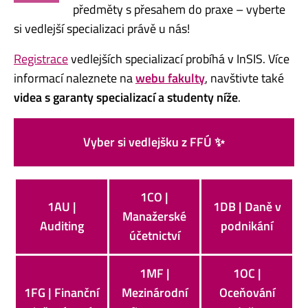
předměty s přesahem do praxe – vyberte
si vedlejší specializaci právě u nás!
Registrace
vedlejších specializací probíhá v InSIS. Více
informací naleznete na
webu fakulty
, navštivte také
videa s garanty specializací a studenty níže
.
Vyber si vedlejšku z FFÚ ✨
1CO |
1AU |
1DB | Daně v
Manažerské
Auditing
podnikání
účetnictví
1MF |
1OC |
1FG | Finanční
Mezinárodní
Oceňování