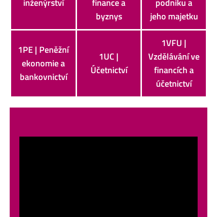
inženýrství
finance a
podniku a
byznys
jeho majetku
1VFU |
1PE | Peněžní
1UC |
Vzdělávání ve
ekonomie a
Účetnictví
financích a
bankovnictví
účetnictví