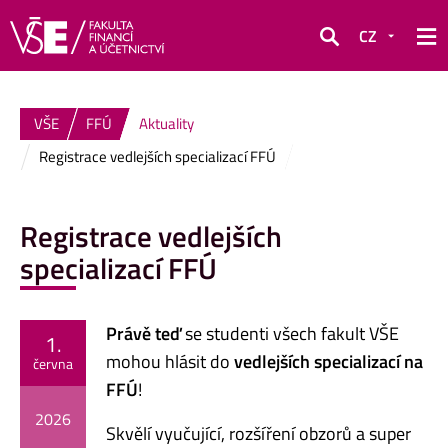
CZ
Hledat
VŠE
FFÚ
Aktuality
Registrace vedlejších specializací FFÚ
Registrace vedlejších
specializací FFÚ
Právě teď
se studenti všech fakult VŠE
1.
mohou hlásit do
vedlejších specializací na
června
FFÚ
!
2026
Skvělí vyučující, rozšíření obzorů a super