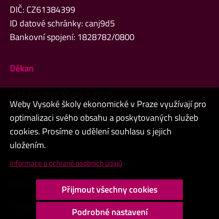
DIČ: CZ61384399
ID datové schránky: canj9d5
Bankovní spojení: 1828782/0800
Děkan
prof. Ing. Petr Musílek, Ph.D.
Weby Vysoké školy ekonomické v Praze využívají pro
optimalizaci svého obsahu a poskytovaných služeb
cookies. Prosíme o udělení souhlasu s jejich
Admin
uložením.
Cookies a ochrana osobních údajů
Informace o ochraně osobních údajů
Přístupnost webu
Přijmout všechny cookies
Vysoký kontrast
Podrobné nastavení