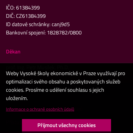
IČO: 61384399
DIČ: CZ61384399
ID datové schránky: canj9d5
Bankovní spojení: 1828782/0800
Děkan
prof. Ing. Petr Musílek, Ph.D.
Weby Vysoké školy ekonomické v Praze využívají pro
optimalizaci svého obsahu a poskytovaných služeb
cookies. Prosíme o udělení souhlasu s jejich
Admin
uložením.
Cookies a ochrana osobních údajů
Informace o ochraně osobních údajů
Přístupnost webu
Přijmout všechny cookies