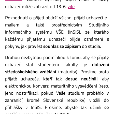
uchazeč může zobrazit od 13. 6.
zde
.
Rozhodnutí o přijetí obdrží všichni přijatí uchazeči e-
mailem a také prostřednictvím Studijního
informačního systému VŠE (InSIS), ze kterého
každému přijatému uchazeči přijde oznámení s
pokyny, jak provést
souhlas se zápisem
do studia.
Druhou nezbytnou podmínkou k tomu, aby se přijatý
uchazeč stal studentem fakulty, je
doložení
středoškolského vzdělání
(maturity). Prosíme proto
přijaté uchazeče,
kteří tak dosud neučinili
, aby
elektronickou konverzi maturitního vysvědčení (resp.
jeho nostrifikaci, pokud Vaše studium proběhlo v
zahraničí, kromě Slovenské republiky) vložili do
přihlášky v InSIS. Prosíme, abyste tak učinili
co