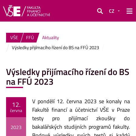
CZ
Hledat
VŠE
FFÚ
Aktuality
Výsledky přijímacího řízení do BS na FFÚ 2023
Výsledky přijímacího řízení do BS
na FFÚ 2023
V pondělí 12. června 2023 se konaly na
12.
Fakultě financí a účetnictví VŠE v Praze
června
testy pro přijímací zkoušky do
bakalářských studijních programů fakulty.
2023
Bodové výsledky svých testů si každý