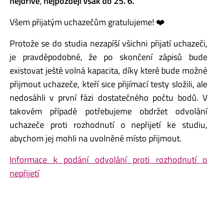
nejdříve
,
nejpozději však do 25. 6.
Všem přijatým uchazečům gratulujeme! ❤️
Protože se do studia nezapíší všichni přijatí uchazeči,
je pravděpodobné, že po skončení zápisů bude
existovat ještě volná kapacita, díky které bude možné
přijmout uchazeče, kteří sice přijímací testy složili, ale
nedosáhli v první fázi dostatečného počtu bodů. V
takovém případě potřebujeme obdržet odvolání
uchazeče proti rozhodnutí o nepřijetí ke studiu,
abychom jej mohli na uvolněné místo přijmout.
Informace k podání odvolání proti rozhodnutí o
nepřijetí