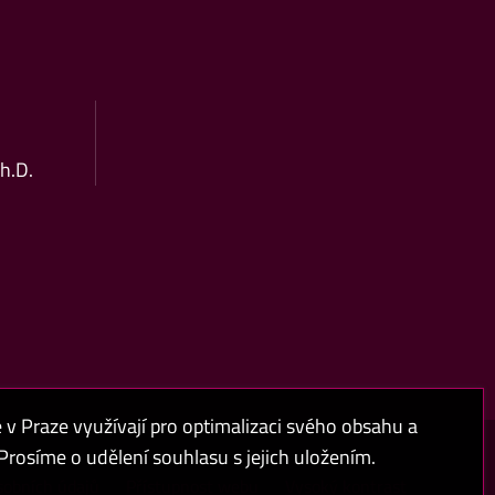
Ph.D.
 Praze využívají pro optimalizaci svého obsahu a
rosíme o udělení souhlasu s jejich uložením.
sobních údajů
Přístupnost webu
Vysoký kontrast