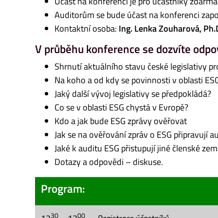
Účast na konferenci je pro účastníky zdarma
Auditorům se bude účast na konferenci zapo
Kontaktní osoba:
Ing. Lenka Zouharová, Ph.
V průběhu konference se dozvíte odpo
Shrnutí aktuálního stavu české legislativy p
Na koho a od kdy se povinnosti v oblasti ES
Jaký další vývoj legislativy se předpokládá?
Co se v oblasti ESG chystá v Evropě?
Kdo a jak bude ESG zprávy ověřovat
Jak se na ověřování zpráv o ESG připravují a
Jaké k auditu ESG přistupují jiné členské ze
Dotazy a odpovědi – diskuse.
Program:
30
00