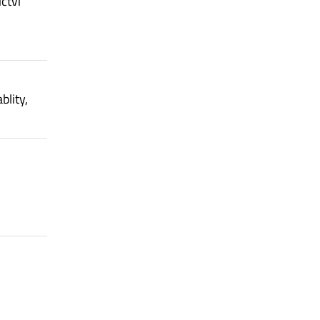
ctví
blity,