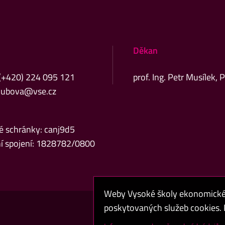
Děkan
 (+420) 224 095 121
prof. Ing. Petr Musílek, 
kubova@vse.cz
é schránky: canj9d5
í spojení: 1828782/0800
Weby Vysoké školy ekonomické v
poskytovaných služeb cookies. P
Cookies a ochrana o