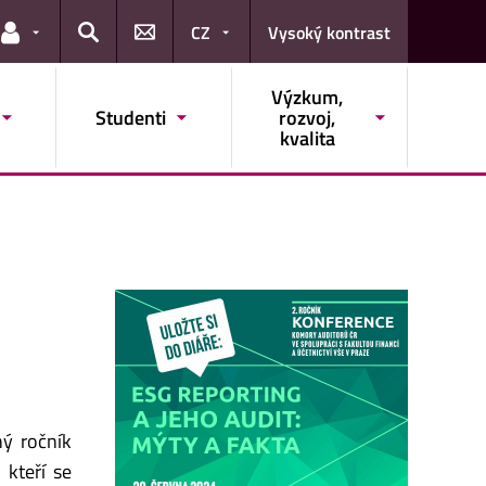
CZ
Vysoký kontrast
Odkazy pro uživatele
Hledat
Výzkum,
Studenti
rozvoj,
kvalita
hý ročník
 kteří se