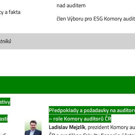
nad auditem
y a fakta
člen Výboru pro ESG Komory audi
tníků
ativy
Předpoklady a požadavky na auditor
asti
– role Komory auditorů ČR
Ladislav Mejzlík
, prezident Komory au