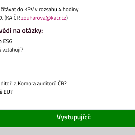
čítávat do KPV v rozsahu 4 hodiny
D.
(KA ČR
zouharova@kacr.cz
)
vědi na otázky:
ro ESG
G vztahují?
uditoři a Komora auditorů ČR?
mě EU?
Vystupující: