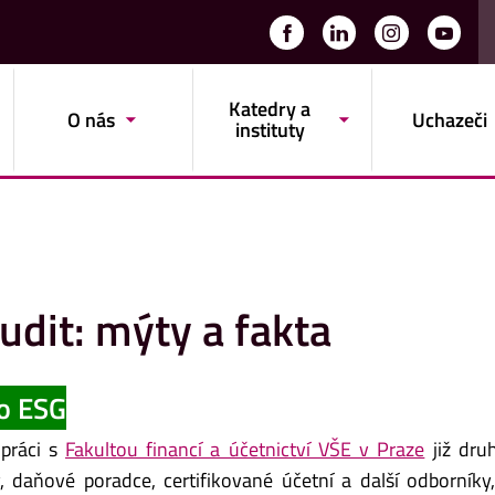
Katedry a
O nás
Uchazeči
instituty
udit: mýty a fakta
 o ESG
upráci s
Fakultou financí a účetnictví VŠE v Praze
již dru
 daňové poradce, certifikované účetní a další odborníky,