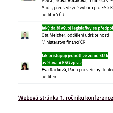
Petra Jirková Bočáková
, ředitelka v 
Audit, předsedkyně výboru pro ESG 
auditorů ČR
Jaký další vývoj legislafivy se předpo
Ota Melcher
, oddělení udržitelnosti
Ministerstva financí ČR
Jak přistupují jednotlivé země EU k
ověřování ESG zpráv
Eva Racková
, Rada pro veřejný dohl
auditem
Webová stránka 1. ročníku konferenc