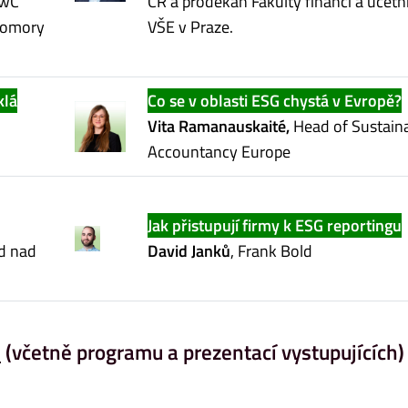
PwC
ČR a proděkan Fakulty financí a účetni
Komory
VŠE v Praze.
klá
Co se v oblasti ESG chystá v Evropě?
Vita Ramanauskaité,
Head of Sustaina
Accountancy Europe
Jak přistupují firmy k ESG reportingu
ed nad
David Janků
, Frank Bold
e
(včetně programu a prezentací vystupujících)