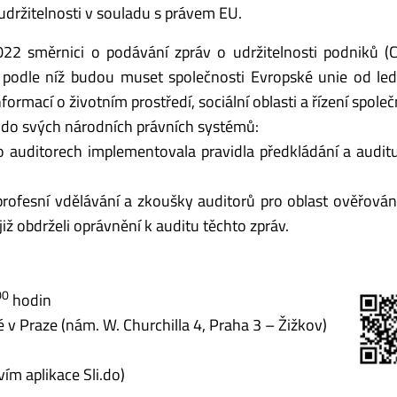
udržitelnosti v souladu s právem EU.
22 směrnici o podávání zpráv o udržitelnosti podniků (
), podle níž budou muset společnosti Evropské unie od l
rmací o životním prostředí, sociální oblasti a řízení společ
 do svých národních právních systémů:
o auditorech implementovala pravidla předkládání a audit
profesní vdělávání a zkoušky auditorů pro oblast ověřován
 již obdrželi oprávnění k auditu těchto zpráv.
00
hodin
 v Praze (nám. W. Churchilla 4, Praha 3 – Žižkov)
vím aplikace Sli.do)