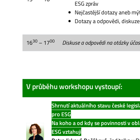
ESG zpráv
Nejčastější dotazy aneb mýt
Dotazy a odpovědi, diskuze
30
00
16
– 17
Diskuse a odpovědi na otázky účas
V průběhu workshopu vystoupí:
Shrnutí aktuálního stavu české legisl
pro ESG
Na koho a od kdy se povinnosti v obl
ESG vztahují