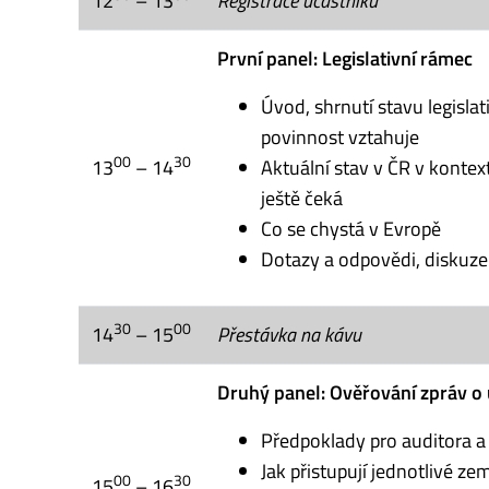
12
– 13
Registrace účastníků
První panel: Legislativní rámec
Úvod, shrnutí stavu legislat
povinnost vztahuje
00
30
13
– 14
Aktuální stav v ČR v kontext
ještě čeká
Co se chystá v Evropě
Dotazy a odpovědi, diskuze
30
00
14
– 15
Přestávka na kávu
Druhý panel: Ověřování zpráv o 
Předpoklady pro auditora a
Jak přistupují jednotlivé z
00
30
15
– 16