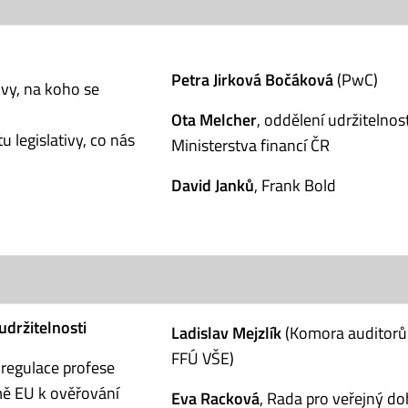
Petra Jirková Bočáková
(PwC)
ivy, na koho se
Ota Melcher
, oddělení udržitelnost
u legislativy, co nás
Ministerstva financí ČR
David Janků
, Frank Bold
udržitelnosti
Ladislav Mejzlík
(Komora auditorů
FFÚ VŠE)
 regulace profese
emě EU k ověřování
Eva Racková
, Rada pro veřejný do