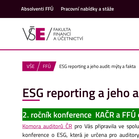
Absolventi FFÚ
Pracovní nabídky a stáže
VŠE
FFÚ
ESG reporting a jeho audit: mýty a fakta
ESG reporting a jeho a
2. ročník konference KAČR a FFÚ
Komora auditorů ČR
pro Vás připravila ve spol
konference o ESG, která je určena pro auditory,