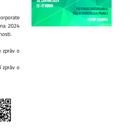
Corporate
edna 2024
nosti.
u zpráv o
í zpráv o