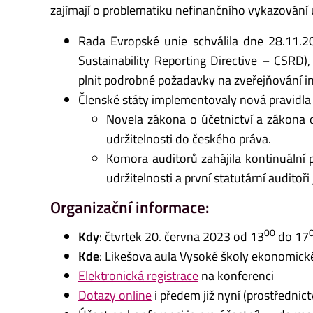
zajímají o problematiku nefinančního vykazování 
Rada Evropské unie schválila dne 28.11.20
Sustainability Reporting Directive – CSRD
plnit podrobné požadavky na zveřejňování info
Členské státy implementovaly nová pravidla
Novela zákona o účetnictví a zákona 
udržitelnosti do českého práva.
Komora auditorů zahájila kontinuální 
udržitelnosti a první statutární auditoři
Organizační informace:
00
Kdy
: čtvrtek 20. června 2023 od 13
do 17
Kde
: Likešova aula Vysoké školy ekonomické
Elektronická registrace
na konferenci
Dotazy online
i předem již nyní (prostřednict