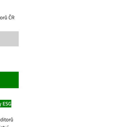
torů ČR
y ESG
ditorů